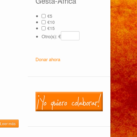
Gesta-Africa
€5
€10
€15
Otro(s): €
Donar ahora
Leer más
sobre
Memoria
de